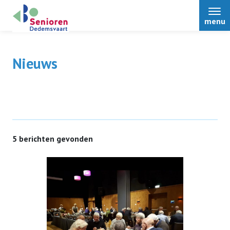
menu
Nieuws
Home
Over ons
5 berichten gevonden
Nieuws
Activiteiten
Terugblikken