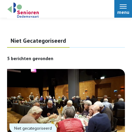
menu
Niet Gecategoriseerd
Home
5 berichten gevonden
Over ons
Nieuws
Activiteiten
Terugblikken
Niet gecategoriseerd